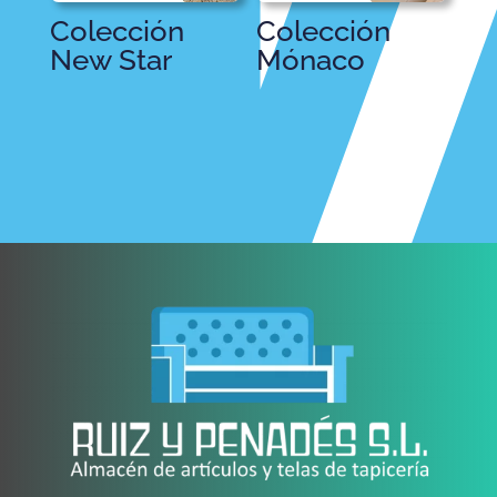
Colección
Colección
New Star
Mónaco