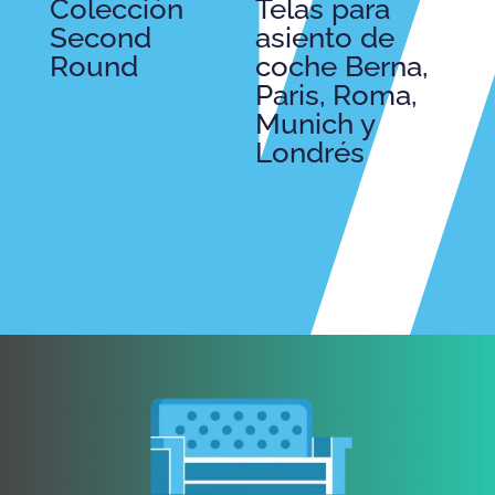
Colección
Telas para
Second
asiento de
Round
coche Berna,
Paris, Roma,
Munich y
Londrés