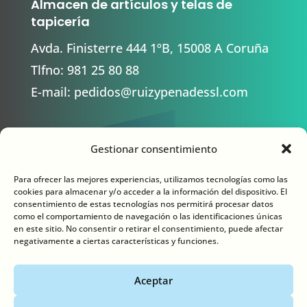
Almacen de artículos y telas de
tapicería
Avda. Finisterre 444 1ºB, 15008 A Coruña
Tlfno:
981 25 80 88
E-mail:
pedidos@ruizypenadessl.com
Gestionar consentimiento
Contacto
Para ofrecer las mejores experiencias, utilizamos tecnologías como las
cookies para almacenar y/o acceder a la información del dispositivo. El
consentimiento de estas tecnologías nos permitirá procesar datos
como el comportamiento de navegación o las identificaciones únicas
en este sitio. No consentir o retirar el consentimiento, puede afectar
negativamente a ciertas características y funciones.
Aviso legal
Política de privacidad
Aceptar
Política de cookies