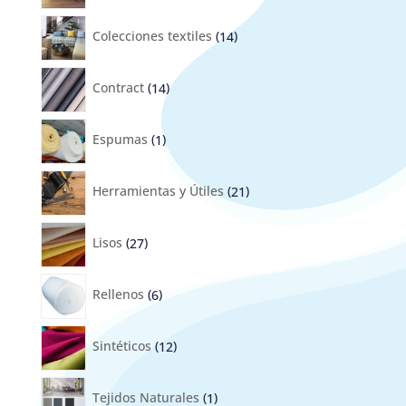
14
productos
Colecciones textiles
14
14
productos
Contract
14
1
producto
Espumas
1
21
productos
Herramientas y Útiles
21
27
productos
Lisos
27
6
productos
Rellenos
6
12
productos
Sintéticos
12
1
producto
Tejidos Naturales
1