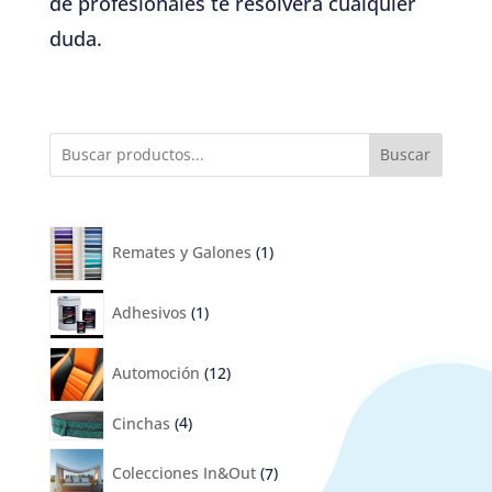
de profesionales te resolverá cualquier
duda.
Buscar
1
producto
Remates y Galones
1
1
producto
Adhesivos
1
12
productos
Automoción
12
4
productos
Cinchas
4
7
productos
Colecciones In&Out
7